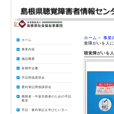
ホーム
>
事業
ホーム
覚障がいを人
事業内容
聴覚障がいを
施設概要
各種申込書
手話関係講習会
要約筆記関係講習会
難聴者・中途失聴者のための手話
教室
手話・要約筆記を学びたい方へ