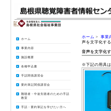
ホーム
>
事業
ホーム
声を文字化す
事業内容
音声を文字化
施設概要
※下記の用具
各種申込書
手話関係講習会
要約筆記関係講習会
難聴者・中途失聴者のための手話
教室
手話・要約筆記を学びたい方へ